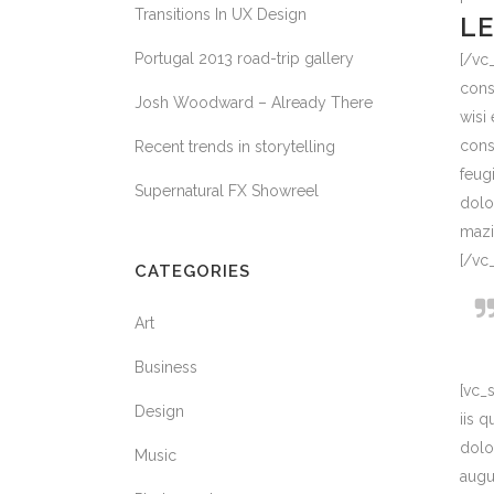
Transitions In UX Design
LE
Portugal 2013 road-trip gallery
[/vc
cons
Josh Woodward – Already There
wisi
cons
Recent trends in storytelling
feug
Supernatural FX Showreel
dolo
mazi
[/vc
CATEGORIES
Art
Business
[vc_
Design
iis q
dolo
Music
augu