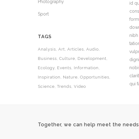
Photography
id q
cons
Sport
form
down
nibh
TAGS
tati
Analysis
Art
Articles
Audio
vulp
Business
Culture
Development
dign
nobi
Ecology
Events
Information
clari
Inspiration
Nature
Opportunities
qui 
Science
Trends
Video
Together, we can help meet the needs 