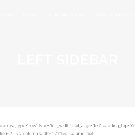
HOME
ABOUT
FUNDING PILLARS
DONOR-ADVISED 
LEFT SIDEBAR
row row_type=”row” type=”full_width” text_align=”left” padding_top=”
ing=”2″][vc_column width=”1/1″][vc_column_text]