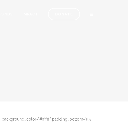
FUNDS
IMPACT
DONATE
0″ background_color=”#ffffff” padding_bottom=”95″