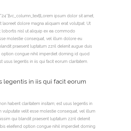
=”24″][vc_column_text]Lorem ipsum dolor sit amet,
 laoreet dolore magna aliquam erat volutpat. Ut
t lobortis nisl ut aliquip ex ea commodo
esse molestie consequat, vel illum dolore eu
 blandit praesent luptatum zzril delenit augue duis
end option congue nihil imperdiet doming id quod
usus legentis in iis qui facit eorum claritatem.
 legentis in iis qui facit eorum
n habent claritatem insitam; est usus legentis in
in vulputate velit esse molestie consequat, vel illum
nissim qui blandit praesent luptatum zzril delenit
nobis eleifend option congue nihil imperdiet doming