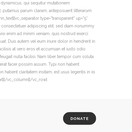
s dynamicus, qui sequitur mutationem
c putamus parum claram, anteposuerit litterarum
n_text][vc_separator type=”transparent” up=”5″
, consectetuer adipiscing elit, sed diam nonummy
wisi enim ad minim veniam, quis nostrud exerci
at. Duis autem vel eum iriure dolor in hendrerit in
acilisis at vero eros et accumsan et iusto odio
feugait nulla facilisi. Nam liber tempor cum soluta
erat facer possim assum. Typi non habent
on habent claritatem insitam; est usus legentis in iis
xt][/vc_column][/vc_row]
DONATE