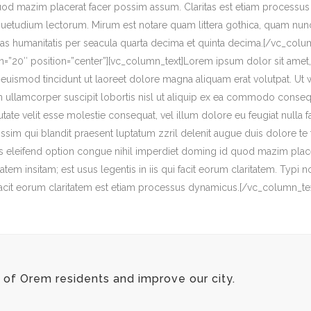
uod mazim placerat facer possim assum. Claritas est etiam processu
uetudium lectorum. Mirum est notare quam littera gothica, quam nun
as humanitatis per seacula quarta decima et quinta decima.[/vc_colum
=”20″ position=”center”][vc_column_text]Lorem ipsum dolor sit amet
 euismod tincidunt ut laoreet dolore magna aliquam erat volutpat. Ut 
on ullamcorper suscipit lobortis nisl ut aliquip ex ea commodo consequ
utate velit esse molestie consequat, vel illum dolore eu feugiat nulla f
issim qui blandit praesent luptatum zzril delenit augue duis dolore te 
s eleifend option congue nihil imperdiet doming id quod mazim plac
tatem insitam; est usus legentis in iis qui facit eorum claritatem. Typi n
facit eorum claritatem est etiam processus dynamicus.[/vc_column_te
of Orem residents and improve our city.