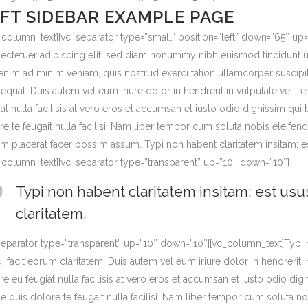
FT SIDEBAR EXAMPLE PAGE
_column_text][vc_separator type=”small” position=”left” down=”65″ up
ectetuer adipiscing elit, sed diam nonummy nibh euismod tincidunt ut
 enim ad minim veniam, quis nostrud exerci tation ullamcorper suscipi
equat. Duis autem vel eum iriure dolor in hendrerit in vulputate velit 
iat nulla facilisis at vero eros et accumsan et iusto odio dignissim qui
re te feugait nulla facilisi. Nam liber tempor cum soluta nobis eleif
m placerat facer possim assum. Typi non habent claritatem insitam; est 
_column_text][vc_separator type=”transparent” up=”10″ down=”10″]
Typi non habent claritatem insitam; est usus
claritatem.
separator type=”transparent” up=”10″ down=”10″][vc_column_text]Typi no
ui facit eorum claritatem. Duis autem vel eum iriure dolor in hendrerit 
re eu feugiat nulla facilisis at vero eros et accumsan et iusto odio dig
e duis dolore te feugait nulla facilisi. Nam liber tempor cum soluta 